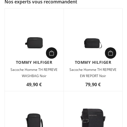
Nos experts vous recommandent
Composition :
Leather Working Group
Ce portefeuille zippé sophistiqué est réalisé en cuir Saffiano
à finition texturée. Il est rehaussé de surpiqûres contrastées
et dispose d'une fente extérieure pour carte très pratique.
TOMMY HILFIGER
TOMMY HILFIGER
Sacoche Homme TH REPREVE
Sacoche Homme TH REPREVE
WASHBAG Noir
EW REPORT Noir
49,90 €
79,90 €