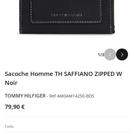
ILFIGER
1/3
ODA
Sacoche Homme TH SAFFIANO ZIPPED W
Noir
TOMMY HILFIGER
-
Ref AM0AM14250-BDS
79,90 €
Taille