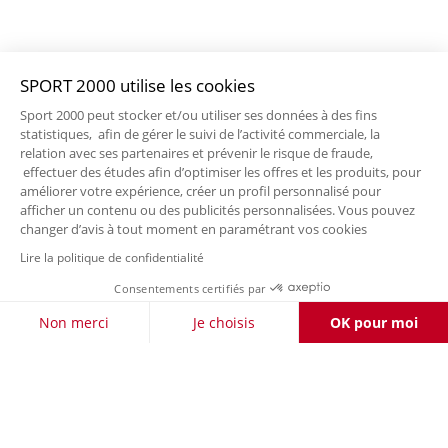
SPORT 2000 utilise les cookies
Sport 2000 peut stocker et/ou utiliser ses données à des fins
statistiques, afin de gérer le suivi de l’activité commerciale, la
relation avec ses partenaires et prévenir le risque de fraude,
effectuer des études afin d’optimiser les offres et les produits, pour
améliorer votre expérience, créer un profil personnalisé pour
afficher un contenu ou des publicités personnalisées. Vous pouvez
changer d’avis à tout moment en paramétrant vos cookies
Lire la politique de confidentialité
Consentements certifiés par
Non merci
Je choisis
OK pour moi
Axeptio consent
Plateforme de Gestion du Consentement : Personnalisez vos O
Notre plateforme vous permet d'adapter et de gérer vos paramètr
LIVRAISON OFFERTE DÈS 50 €
RETOURS
À VOTRE
POUR LES CLIENTS FIDÉLITÉ
GRATUITS
ÉCOUTE