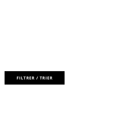
FILTRER / TRIER
LIVRAISON OFFERTE DÈS 50 €
RETOURS
À VOTRE
POUR LES CLIENTS FIDÉLITÉ
GRATUITS
ÉCOUTE