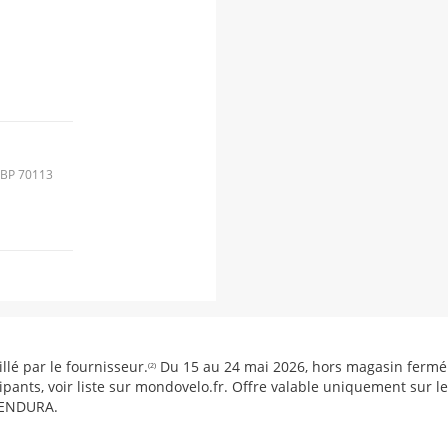
 BP 70113
lé par le fournisseur.
Du 15 au 24 mai 2026, hors magasin fermé l
(2)
ipants, voir liste sur mondovelo.fr. Offre valable uniquement sur
 ENDURA.
ET
 190 RUE DE LA PETITE VERDETTE