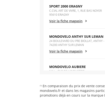
SPORT 2000 ERAGNY
C.CIAL ART DE VIVRE, 1, RUE BAS NOYER
95610 ERAGNY
Voir la fiche magasin
MONDOVELO ANTHY SUR LEMAN
24 BOULEVARD DU PRE BIOLLAT, ANTHY -
74200 ANTHY SUR LEMAN
Voir la fiche magasin
MONDOVELO AUBIERE
14bis, RUE DE L'INDUSTRIE
63170 AUBIERE
Voir la fiche magasin
En comparaison du prix de vente conseil
(1)
mondovelo.fr et dans les magasins partic
promotions déjà en cours sur la marque
MONDOVELO AVIGNON - LE PONT
Z.C. AVIGNON NORD - ROUTE DE SORGUE,