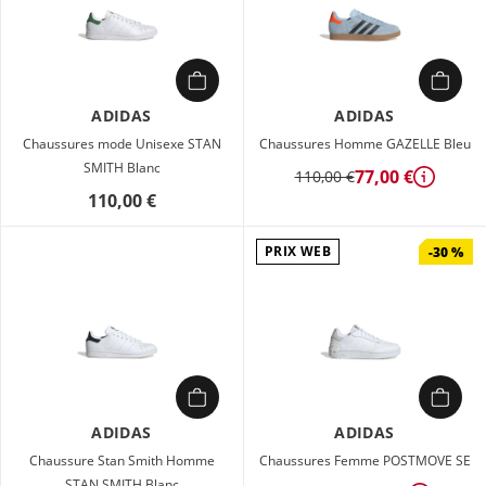
ADIDAS
ADIDAS
Chaussures mode Unisexe STAN
Chaussures Homme GAZELLE Bleu
SMITH Blanc
77,00 €
110,00 €
Détails
110,00 €
ance
PRIX WEB
-30 %
s
ADIDAS
ADIDAS
Chaussure Stan Smith Homme
Chaussures Femme POSTMOVE SE
STAN SMITH Blanc