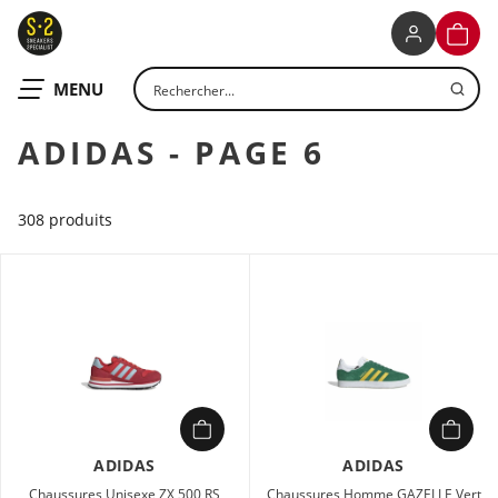
S2 SNEAKERS SPECIALIST
PANIE
Rechercher un produit
OUVRIR LE
MENU
ADIDAS - PAGE 6
308 produits
ADIDAS
ADIDAS
Chaussures Unisexe ZX 500 RS
Chaussures Homme GAZELLE Vert