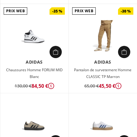
PRIX WEB
PRIX WEB
-35 %
-30 %
ADIDAS
ADIDAS
Chaussures Homme FORUM MID
Pantalon de survetement Homme
Blanc
CLASSIC TP Marron
84,50 €
45,50 €
130,00 €
65,00 €
Détails
Détails