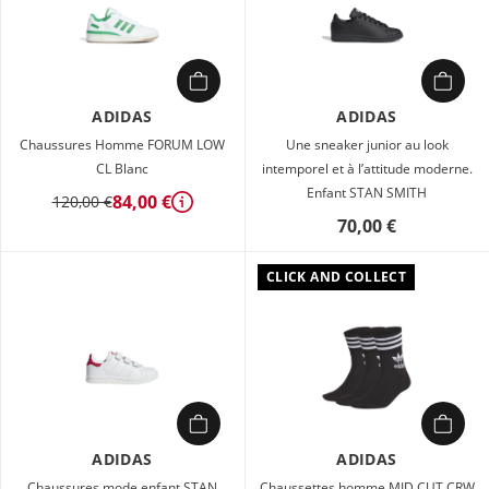
ADIDAS
ADIDAS
Chaussures Homme FORUM LOW
Une sneaker junior au look
CL Blanc
intemporel et à l’attitude moderne.
Enfant STAN SMITH
84,00 €
120,00 €
Détails
70,00 €
ance
CLICK AND COLLECT
s
ADIDAS
ADIDAS
Chaussures mode enfant STAN
Chaussettes homme MID CUT CRW