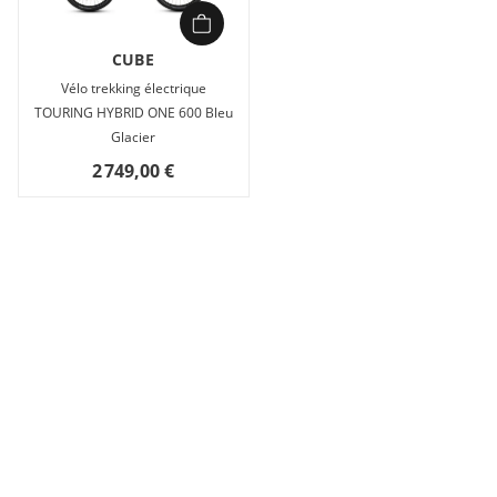
Poids : 27,9 kg
Que ce soit pour faire un saut au magasins ou partir à
CUBE
l’aventure, le Touring Hybrid ONE possède tout ce dont vous
Vélo trekking électrique
avez besoin. Son puissant moteur Bosch Performance avec
TOURING HYBRID ONE 600 Bleu
Smart System et écran Purion 200, sa batterie de 600 Wh et
Glacier
sa transmission Shimano Cues 9 vitesses facile à utiliser
2 749,00 €
facilitent chacun de vos déplacements. Il est équipé d'une
fourche suspendue, pour une conduite plus confortable,
même sur les routes les plus accidentées. Nous l’avons
équipé de puissants freins à disque hydrauliques Shimano
afin de vous garantir un freinage sécurisé, quelle que soit la
météo. Grâce à son large choix de styles et de tailles de
cadres, vous avez la certitude de trouver un Touring Hybrid
élégant et taillé sur mesure pour vous. Et une gamme
complète d'accessoires (porte-bagages semi-intégré 2.0,
garde-boues, éclairage et béquille) vous prépare à faire face
à toutes les éventualités.