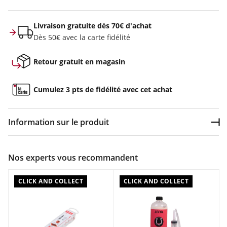
Livraison gratuite dès 70€ d'achat
Dès 50€ avec la carte fidélité
Retour gratuit en magasin
Cumulez 3 pts de fidélité avec cet achat
Information sur le produit
Dép
Couleur :
Incolore
Nos experts vous recommandent
Composition :
Pièces autocollantes en synthétique , Râpe en
acier inoxydable
CLICK AND COLLECT
CLICK AND COLLECT
Caractéristiques :
Contient 6 pièces de réparation autocollantes de ø 25 mm et
1 râpe en acier inoxydable