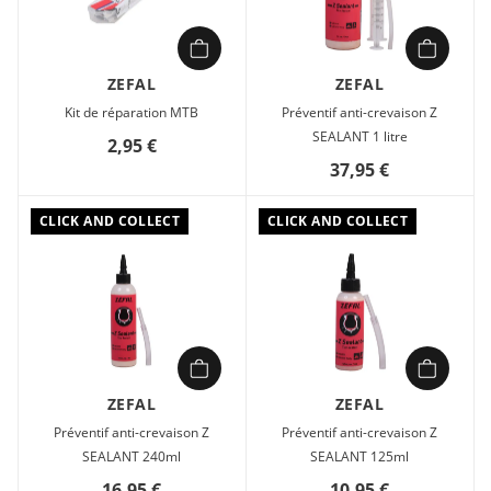
Facile et rapide à installer
Dimensions de la boîte : 122 x 35 x 23 mm
Kit compact de 6 pièces de réparation autocollantes et d’une
ZEFAL
ZEFAL
râpe en acier inoxydable. Le collage est simple et immédiat.
Kit de réparation MTB
Préventif anti-crevaison Z
SEALANT 1 litre
2,95 €
37,95 €
CLICK AND COLLECT
CLICK AND COLLECT
ZEFAL
ZEFAL
Préventif anti-crevaison Z
Préventif anti-crevaison Z
SEALANT 240ml
SEALANT 125ml
16,95 €
10,95 €