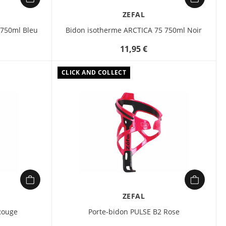
Dimensions : 74 x 87 x 150 mm
ZEFAL
Poids : 65 g
 750ml Bleu
Bidon isotherme ARCTICA 75 750ml Noir
Le Wiiz est un porte-bidon
11,95 €
adapté pour tous les types de
cadres. Son originalité vient de
sa réversibilité. En effet, le bidon
CLICK AND COLLECT
peut être sorti par la droite ou la
gauche selon l’installation.
Matière résistante et élastique.
ZEFAL
Rouge
Porte-bidon PULSE B2 Rose