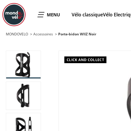
MONDOVELO
Vélo classique
Vélo Electri
OUVRIR LE
MENU
MONDOVELO
Accessoires
Porte-bidon WIIZ Noir
CLICK AND COLLECT