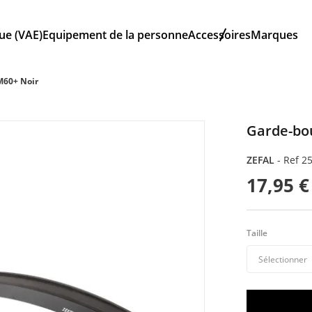
que (VAE)
Equipement de la personne
Accessoires
Marques
M60+ Noir
Garde-bo
ZEFAL
-
Ref 2
17,95 €
Taille