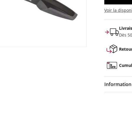
Voir la dispon
Livrai
Dès 50
Retour
Cumule
Information 
Couleur :
Noi
Composition 
Caractéristiqu
Fabriqué en F