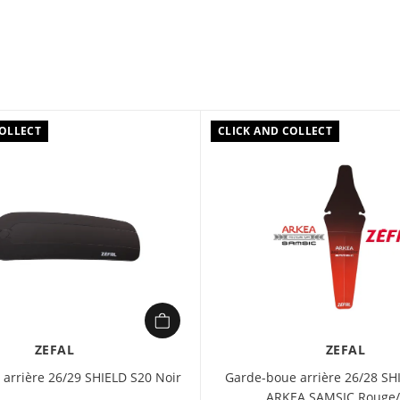
Système MD-Tu
Ajustable ø 2
Couverture o
Bavette surmo
plus flexible
Anneau réflech
Taille de la ro
COLLECT
CLICK AND COLLECT
Largeur maxim
Dimensions : 
Poids : 220 g
Le garde-boue
dans des cond
il est facile 
orientabilité
au plus près d
ZEFAL
ZEFAL
arrière 26/29 SHIELD S20 Noir
Garde-boue arrière 26/28 SH
ARKEA SAMSIC Rouge/