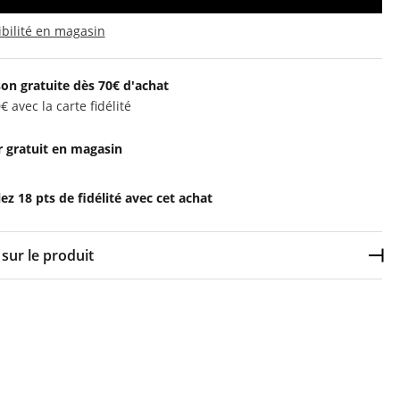
ibilité en magasin
son gratuite dès 70€ d'achat
€ avec la carte fidélité
 gratuit en magasin
z 18 pts de fidélité avec cet achat
sur le produit
Dép
r
:
Technopolymère
es :
rance