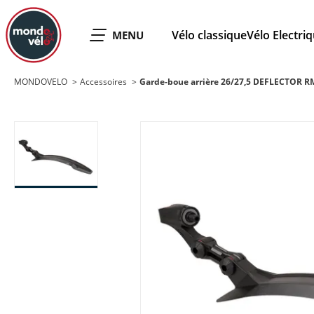
MONDOVELO
Vélo classique
Vélo Electri
OUVRIR LE
MENU
MONDOVELO
Accessoires
Garde-boue arrière 26/27,5 DEFLECTOR R