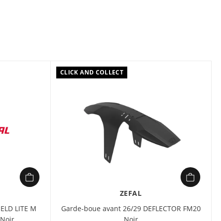
rn avec attache vissable sur tige de selle
5 - 32 mm
ptimale des pneus
ulée qui offre une meilleure protection et rend le garde-boue
issant pour une meilleure visibilité de nuit
ue : 26, 27,5
CLICK AND COLLECT
ale de pneu en pouces : 2.6
630 x 72-80 x 120 mm
 Deflector RM60+ garantit une excellente protection, même
itions extrêmes. Spécialement conçu pour la pratique du VTT,
à installer et s’adapte parfaitement à votre vélo. La double
 apporte une protection supplémentaire pour un réglage optimal
e la roue.
ZEFAL
IELD LITE M
Garde-boue avant 26/29 DEFLECTOR FM20
Noir
Noir