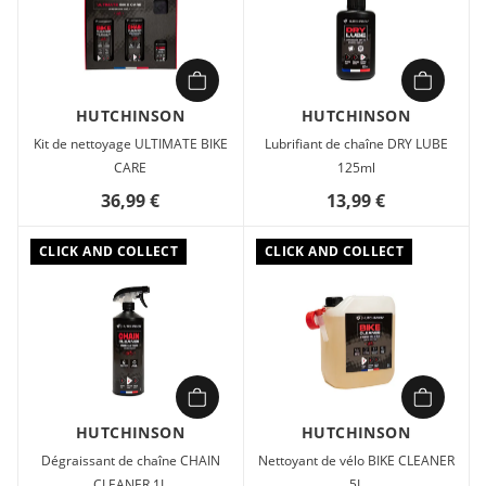
Quand vos sorties ne connaissent pas de saison et que
chaque kilomètre compte, il vous faut un lubrifiant aussi
endurant que vous. Notre All Season Lube est la référence en
matière de durabilité et de protection, conçu pour les
cyclistes au long cours, les voyageurs intrépides et les
HUTCHINSON
HUTCHINSON
vélotafeurs qui roulent par tous les temps. Cette formule
Kit de nettoyage ULTIMATE BIKE
Lubrifiant de chaîne DRY LUBE
avancée à base d’huile pénètre au cœur des maillons de la
CARE
125ml
chaîne pour offrir une lubrification fluide et durable. Sa
36,99 €
13,99 €
barrière hydrofuge robuste protège votre transmission de la
pluie, de la boue et des saletés de la route, réduisant
drastiquement la friction et prévenant la corrosion. Avec une
CLICK AND COLLECT
CLICK AND COLLECT
longévité exceptionnelle allant jusqu’à 500 km par
application, passez moins de temps à l’atelier et plus de
temps à rouler en toute confiance. Le choix fiable pour une
endurance maximale, quelle que soit la météo.
HUTCHINSON
HUTCHINSON
Dégraissant de chaîne CHAIN
Nettoyant de vélo BIKE CLEANER
CLEANER 1L
5L