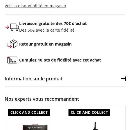
Voir la disponibilité en magasin
Livraison gratuite dès 70€ d'achat
Dès 50€ avec la carte fidélité
Retour gratuit en magasin
Cumulez 10 pts de fidélité avec cet achat
Information sur le produit
Dép
Couleur :
Incolore
Nos experts vous recommandent
Composition :
Formule à base d'huile
CLICK AND COLLECT
CLICK AND COLLECT
Caractéristiques :
Contenance : 125 ml