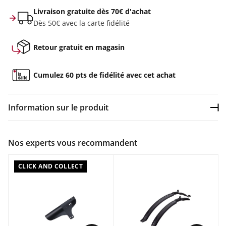
Livraison gratuite dès 70€ d'achat
Dès 50€ avec la carte fidélité
Retour gratuit en magasin
Cumulez 60 pts de fidélité avec cet achat
Information sur le produit
Dép
Couleur :
Noir
Nos experts vous recommandent
Composition :
Aluminium, Polypropylène recyclé
CLICK AND COLLECT
Caractéristiques :
Ensemble de garde-boue à dégagement rapide à couverture
complète pour vélos à freins à disque, désormais compatible
avec une plus large gamme de tailles de pneus de 40 mm à
60 mm.