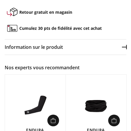
Retour gratuit en magasin
Cumulez 30 pts de fidélité avec cet achat
Information sur le produit
Dép
Couleur :
Vert
Nos experts vous recommandent
Composition :
93% laine, 7% élasthanne
Caractéristiques :
Mélange de Mérinos pour un confort doux et sans
démangeaison
Sous-casque
Naturellement anti odeur
Haut ratio chaleur/poids même mouillé
Essentiel d'hiver en fibres naturelles, le bonnet BaaBaa
ENDURA
ENDURA