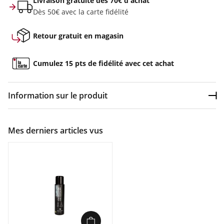
Livraison gratuite dès 70€ d'achat
Dès 50€ avec la carte fidélité
Retour gratuit en magasin
Cumulez 15 pts de fidélité avec cet achat
Information sur le produit
Dép
Couleur :
Incolore
Mes derniers articles vus
Composition :
Sans fluorocarbone et éco-responsable
Caractéristiques :
Un cycle de lavage permet de nettoyer et d'imperméabiliser
tout en économisant du temps et de l'énergie
Formulé pour nettoyer et restaurer le traitement hydrophobe
(DWR) des vêtements techniques imperméables.
Sans fluorocarbone et éco-responsable