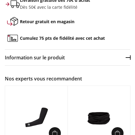
Livraison gratuite dès 70€ d'achat
Dès 50€ avec la carte fidélité
Retour gratuit en magasin
Cumulez 75 pts de fidélité avec cet achat
Information sur le produit
Dép
Couleur :
Noir
Nos experts vous recommandent
Composition :
80% Lyocell, 20% laine
Caractéristiques :
Mélange de Mérinos non issu du mulesing pour un confort
doux et sans démangeaison
Naturellement anti-odeur et sèche rapidement
Rapport poids/chaleur élevé
Nettoyant facile en machine