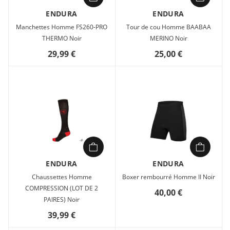
Tout simplement le meilleur des deux
ENDURA
ENDURA
Le nouveau sous-maillots BaaBaa Blend rassemble les
Manchettes Homme FS260-PRO
Tour de cou Homme BAABAA
propriétés thermorégulatrices et de limitation des odeurs
THERMO Noir
MERINO Noir
d'une laine de mérinos sans mulesing et les excellentes
29,99 €
25,00 €
capacités de gestion de l'humidité de fibres synthétiques. Il
fait une sous-couche fantastique, mais fonctionne aussi bien
en tant que haut de cyclisme à manches longues. Il est
toujours en première place sur les listes de souhaits de nos
athlètes.
ENDURA
ENDURA
Chaussettes Homme
Boxer rembourré Homme II Noir
COMPRESSION (LOT DE 2
40,00 €
PAIRES) Noir
39,99 €