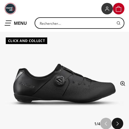
MONDOVELO
PANIE
Rechercher un produit
OUVRIR LE
MENU
CLICK AND COLLECT
ap
1/4