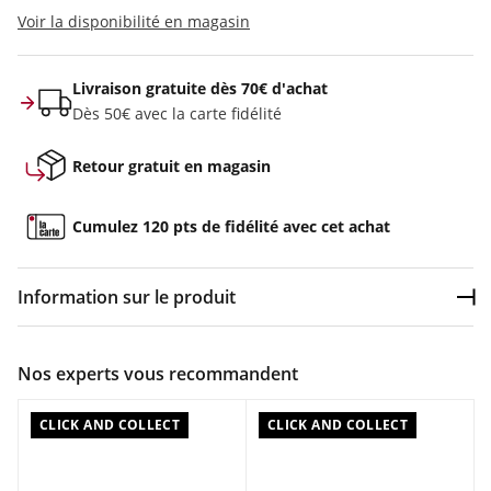
Voir la disponibilité en magasin
Livraison gratuite dès 70€ d'achat
Dès 50€ avec la carte fidélité
Retour gratuit en magasin
Cumulez 120 pts de fidélité avec cet achat
Information sur le produit
Dép
Couleur :
Noir
Nos experts vous recommandent
Composition :
Tige en cuir synthétique, Semelle
intermédiaire en nylon renforcé de fibres de verre, Semelle
CLICK AND COLLECT
CLICK AND COLLECT
extérieure en TPU (revêtement)
Caractéristiques :