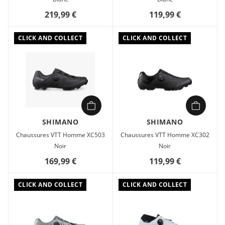
surpasser les performances. La semelle intermédiaire
219,99 €
119,99 €
intégrée et la construction de l'empeigne offrent un nouveau
niveau d'ajustement, de stabilité et de performance tout en
légèreté.
CLICK AND COLLECT
CLICK AND COLLECT
SHIMANO
SHIMANO
Chaussures VTT Homme XC503
Chaussures VTT Homme XC302
Noir
Noir
169,99 €
119,99 €
CLICK AND COLLECT
CLICK AND COLLECT