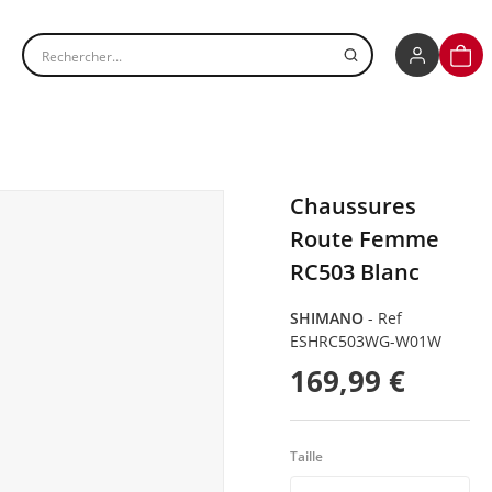
Rechercher un produit
PANI
Chaussures
Route Femme
RC503 Blanc
SHIMANO
-
Ref
ESHRC503WG-W01W
169,99 €
Taille