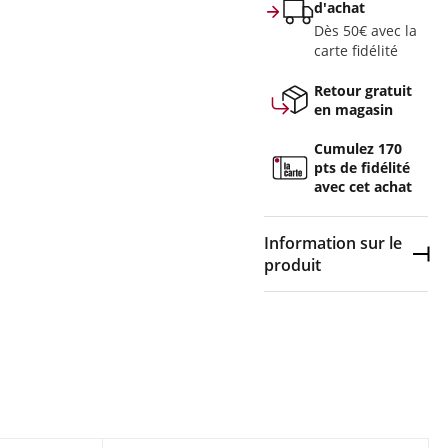
d'achat
Dès 50€ avec la
carte fidélité
Retour gratuit
en magasin
Cumulez 170
pts de fidélité
avec cet achat
Information sur le
Dép
produit
Couleur :
Blanc
Composition :
Tige en
cuir synthétique,
Semelle intermédiaire
en nylon renforcé de
fibres de carbone,