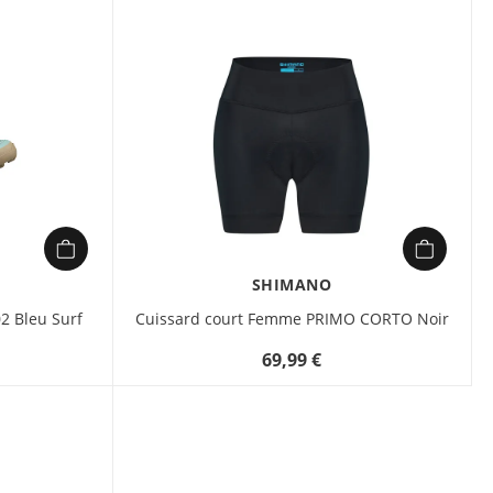
Semelle extérieure avec
revêtement TPU
Caractéristiques :
Système BOA® Fit
System avec un disque
L6C et un profil de
laçage SHIMANO.
Semelle intermédiaire
en nylon renforcé de
fibres de carbone pour
le transfert de
SHIMANO
puissance.
 Bleu Surf
Cuissard court Femme PRIMO CORTO Noir
L'intégration sans
couture de la semelle
69,99 €
intermédiaire et de
l'empeigne fournit un
ajustement et une
stabilité supérieurs.
23 % de matériau
recyclé dans la zone