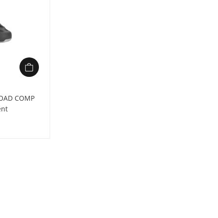
des orteils et la semelle
intermédiaire (par
poids).
Empeigne élégante en
cuir synthétique
perforé et un nouveau
profil de fermeture.
La semelle
intermédiaire de faible
ROAD COMP
hauteur stabilise le
pied et optimise le
ent
transfert de puissance.
Une empeigne
enveloppante qui réduit
les chevauchements,
qui offre un ajustement
similaire à des gants.
Avec ses technologies
empruntées à la course
sur route, sa nouvelle
empeigne élégante et