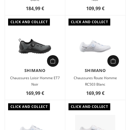
laçage optimisé pour l'ajustement, offre un maintien sécurisé
184,99 €
109,99 €
et équilibré du bout du pied au cou-de-pied. Une semelle
intermédiaire renforcée en nylon et une semelle extérieure
en caoutchouc adhérente offrent des performances fiables
CLICK AND COLLECT
CLICK AND COLLECT
sur et en dehors du vélo.
SHIMANO
SHIMANO
Chaussures Loisir Homme ET7
Chaussures Route Homme
Noir
RC503 Blanc
169,99 €
169,99 €
CLICK AND COLLECT
CLICK AND COLLECT