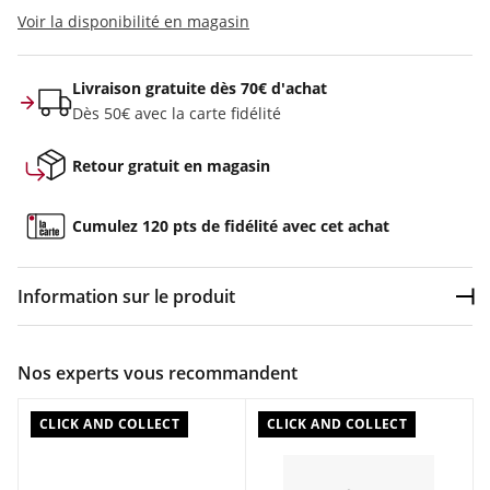
Voir la disponibilité en magasin
Livraison gratuite dès 70€ d'achat
Dès 50€ avec la carte fidélité
Retour gratuit en magasin
Cumulez 120 pts de fidélité avec cet achat
Information sur le produit
Dép
Couleur :
Gris
Nos experts vous recommandent
Composition :
Tige en cuir synthétique, Semelle
intermédiaire en nylon renforcé de fibres de verre, Semelle
CLICK AND COLLECT
CLICK AND COLLECT
extérieure en caoutchouc
Caractéristiques :