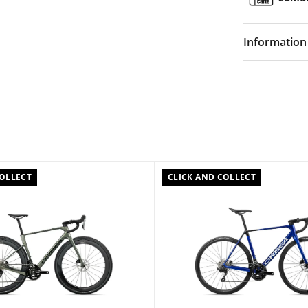
Information 
Couleur :
Gris
Composition 
Caractéristiqu
Cadre Orbea T
PF, Thru Axle
COLLECT
CLICK AND COLLECT
routing, 27,2
Fourche Orbea
compatible, 
Dérailleur ar
Dérailleur a
Manettes Shi
Pédalier Shi
Chaîne Shim
Cassette Shim