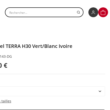
Rechercher un produit
PANI
el TERRA H30 Vert/Blanc Ivoire
S143-DG
0 €
tailles