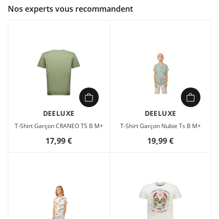
Couleur :
Beige
Nos experts vous recommandent
Composition :
100% coton
Votre enfant cherche un t-shirt qui allie confort et style sans
compromis ? Le RICHBEAR en coton 100 % est conçu pour les
journées actives, où la douceur et la respirabilité font la
différence. Sa coupe droite et son col rond offrent une liberté
de mouvement parfaite pour jouer, courir ou simplement
profiter de l’été. L’imprimé graphique, un ours stylisé aux
accents vintage, apporte une touche d’originalité à ses tenues
décontractées.
DEELUXE
DEELUXE
Associez-le à un jean ou un bermuda pour un look casual et
T-Shirt Garçon CRANEO TS B M+
T-Shirt Garçon Nubie Ts B M+
moderne, adapté à toutes les occasions. Un basique
17,99 €
19,99 €
intemporel, facile à porter et à entretenir, pour un quotidien
sans contraintes.