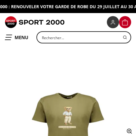
0 : RENOUVELER VOTRE GARDE DE ROBE DU 29 JUILLET AU 30 AO
SPORT 2000
PANIE
Rechercher un produit
OUVRIR LE
MENU
ap