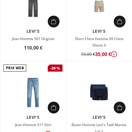
LEVI'S
LEVI'S
Jean Homme 501 Original
Short Chino Homme XX Chino
Shorts II
110,00 €
35,00 €
55,00 €
Détails
PRIX WEB
-30 %
LEVI'S
LEVI'S
Jean Homme 511 Slim
Boxer Homme Levi's Twill Marine
Lot 2