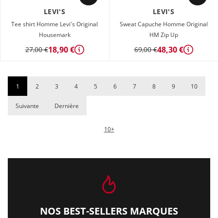
LEVI'S
LEVI'S
Tee shirt Homme Levi's Original
Sweat Capuche Homme Original
Housemark
HM Zip Up
18,90 €
48,30 €
27,00 €
69,00 €
Détails
Détails
1
2
3
4
5
6
7
8
9
10
Suivante
Dernière
10+
NOS BEST-SELLERS MARQUES