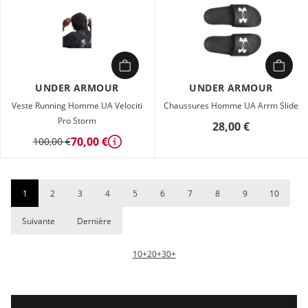
UNDER ARMOUR
UNDER ARMOUR
Veste Running Homme UA Velociti
Chaussures Homme UA Arrm Slide
Pro Storm
28,00 €
70,00 €
100,00 €
Détails
1
2
3
4
5
6
7
8
9
10
Suivante
Dernière
10+
20+
30+