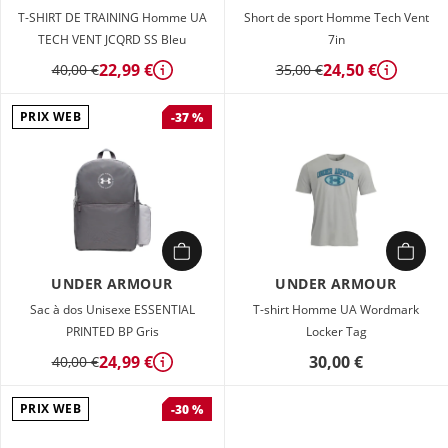
T-SHIRT DE TRAINING Homme UA
Short de sport Homme Tech Vent
TECH VENT JCQRD SS Bleu
7in
22,99 €
24,50 €
40,00 €
35,00 €
Détails
Détails
PRIX WEB
-37 %
UNDER ARMOUR
UNDER ARMOUR
Sac à dos Unisexe ESSENTIAL
T-shirt Homme UA Wordmark
PRINTED BP Gris
Locker Tag
24,99 €
30,00 €
40,00 €
Détails
PRIX WEB
-30 %