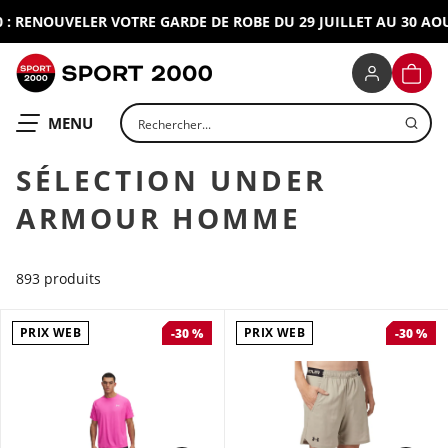
RENOUVELER VOTRE GARDE DE ROBE DU 29 JUILLET AU 30 AOUT 
SPORT 2000
PANIE
Rechercher un produit
OUVRIR LE
MENU
SÉLECTION UNDER
ARMOUR HOMME
893 produits
PRIX WEB
PRIX WEB
-30 %
-30 %