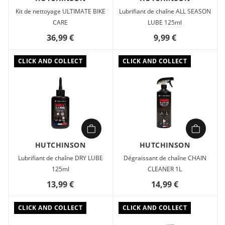
guide-chaîne interne doux. L'avantage de cet outil : aucun
Kit de nettoyage ULTIMATE BIKE
Lubrifiant de chaîne ALL SEASON
démontage de chaîne n'est requis pour la nettoyer. Rincez
CARE
LUBE 125ml
bien le nettoyant à l'eau après utilisation. En effet, les
36,99 €
9,99 €
vapeurs du dégraissant peuvent endommager le plastique.
CLICK AND COLLECT
CLICK AND COLLECT
HUTCHINSON
HUTCHINSON
Lubrifiant de chaîne DRY LUBE
Dégraissant de chaîne CHAIN
125ml
CLEANER 1L
13,99 €
14,99 €
CLICK AND COLLECT
CLICK AND COLLECT