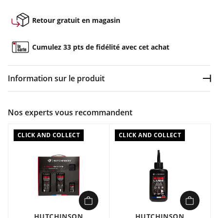
Retour gratuit en magasin
Cumulez 33 pts de fidélité avec cet achat
Information sur le produit
Dép
Couleur :
Noir
Nos experts vous recommandent
Composition :
Plastique
CLICK AND COLLECT
CLICK AND COLLECT
Caractéristiques :
Outil de nettoyage de la chaîne
Mécanisme guide-chaîne interne doux
Aucun démontage de chaîne requis
Rincez bien le nettoyant à l'eau après utilisation. En effet, les
vapeurs du dégraissant peuvent endommager le plastique
Cet outil de nettoyage de la chaîne possède une mécanisme
HUTCHINSON
HUTCHINSON