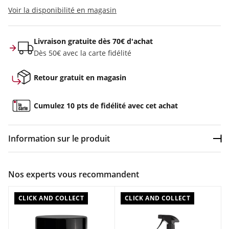
Voir la disponibilité en magasin
Livraison gratuite dès 70€ d'achat
Dès 50€ avec la carte fidélité
Retour gratuit en magasin
Cumulez 10 pts de fidélité avec cet achat
Information sur le produit
Dép
Couleur :
Incolore
Nos experts vous recommandent
Composition :
Formule à base de plantes
CLICK AND COLLECT
CLICK AND COLLECT
Caractéristiques :
Pâte de montage spécifique pour le montage de pièces de