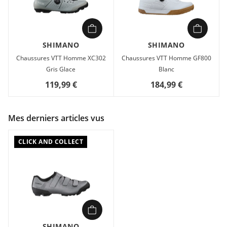
Voici des chaussures de VTT cross-country performantes
offrant qualité et design Shimano. La tige en cuir synthétique
avec une structure micro-perforée permer d'assurer une
bonne ventilation et un meilleur ajustement.
SHIMANO
SHIMANO
Chaussures VTT Homme XC302
Chaussures VTT Homme GF800
Gris Glace
Blanc
119,99 €
184,99 €
Mes derniers articles vus
CLICK AND COLLECT
SHIMANO