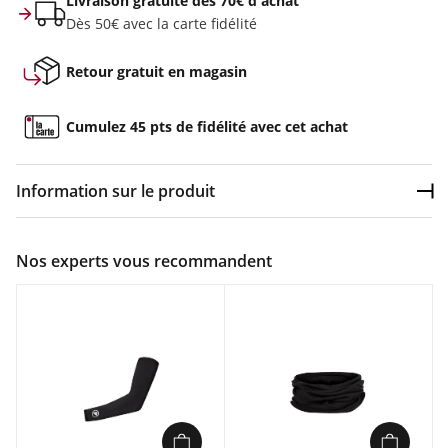
Livraison gratuite dès 70€ d'achat
Dès 50€ avec la carte fidélité
Retour gratuit en magasin
Cumulez 45 pts de fidélité avec cet achat
Information sur le produit
Dép
Couleur :
Noir
Nos experts vous recommandent
Composition :
76% polyester, 20% polyamide, 4% élasthanne
Caractéristiques :
Construction sans couture
Plissages positionnés pour plus de confort
Traitement antibactérien évacuant rapidement l'humidité
Peau de chamois série 300 moulée bénéficiant d'un
traitement antibactérien