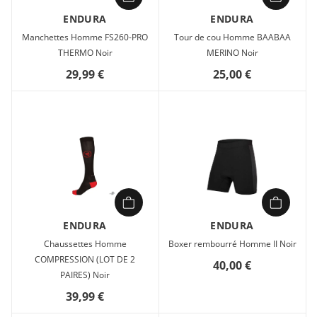
Système Clickfast™
ENDURA
ENDURA
Avec sa construction sans couture hautement extensible et
Manchettes Homme FS260-PRO
Tour de cou Homme BAABAA
une peau de chamois 300 de qualité, le Boxer rembourré II
THERMO Noir
MERINO Noir
est populaire auprès de nombreux cyclistes, et 2019 voit
29,99 €
25,00 €
arriver une nouvelle version compatible avec les shorts
Endura munis du dispositif Clickfast™. La peau de chamois
300 est une peau moulée avec un tissu extérieur doux en
microfibre pour un excellent confort ainsi qu'une finition
antibactérienne évacuant l'humidité. Son épaisseur maximale
est de 12 mm et sa finition gaufrée améliore le confort au
niveau des points de pression.
ENDURA
ENDURA
Chaussettes Homme
Boxer rembourré Homme II Noir
COMPRESSION (LOT DE 2
40,00 €
PAIRES) Noir
39,99 €