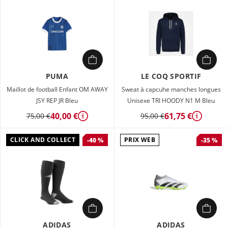
PUMA
LE COQ SPORTIF
Maillot de football Enfant OM AWAY
Sweat à capcuhe manches longues
JSY REP JR Bleu
Unisexe TRI HOODY N1 M Bleu
40,00 €
61,75 €
75,00 €
95,00 €
Détails
Détails
CLICK AND COLLECT
PRIX WEB
-40 %
-35 %
ADIDAS
ADIDAS