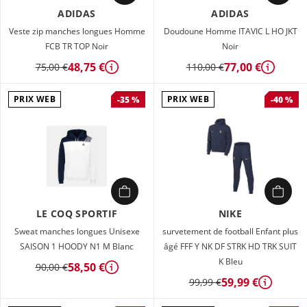
ADIDAS
ADIDAS
Veste zip manches longues Homme
Doudoune Homme ITAVIC L HO JKT
FCB TR TOP Noir
Noir
48,75 €
77,00 €
75,00 €
110,00 €
Détails
Détails
PRIX WEB
PRIX WEB
-35 %
-40 %
LE COQ SPORTIF
NIKE
Sweat manches longues Unisexe
survetement de football Enfant plus
SAISON 1 HOODY N1 M Blanc
âgé FFF Y NK DF STRK HD TRK SUIT
K Bleu
58,50 €
90,00 €
Détails
59,99 €
99,99 €
Détails