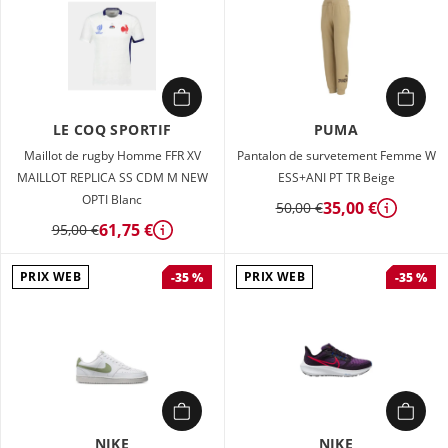
LE COQ SPORTIF
PUMA
Maillot de rugby Homme FFR XV
Pantalon de survetement Femme W
MAILLOT REPLICA SS CDM M NEW
ESS+ANI PT TR Beige
OPTI Blanc
35,00 €
50,00 €
Détails
61,75 €
95,00 €
Détails
PRIX WEB
PRIX WEB
-35 %
-35 %
NIKE
NIKE