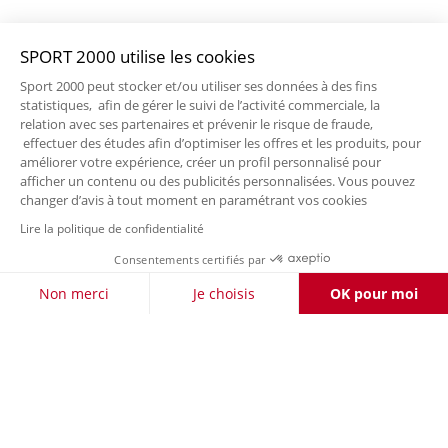
SPORT 2000 utilise les cookies
Sport 2000 peut stocker et/ou utiliser ses données à des fins
statistiques, afin de gérer le suivi de l’activité commerciale, la
relation avec ses partenaires et prévenir le risque de fraude,
effectuer des études afin d’optimiser les offres et les produits, pour
améliorer votre expérience, créer un profil personnalisé pour
afficher un contenu ou des publicités personnalisées. Vous pouvez
changer d’avis à tout moment en paramétrant vos cookies
Lire la politique de confidentialité
Consentements certifiés par
FILTRER / TRIER
Non merci
Je choisis
OK pour moi
Axeptio consent
Plateforme de Gestion du Consentement : Personnalisez vos O
Notre plateforme vous permet d'adapter et de gérer vos paramètr
LIVRAISON OFFERTE DÈS 50 €
RETOURS
À VOTRE
POUR LES CLIENTS FIDÉLITÉ
GRATUITS
ÉCOUTE