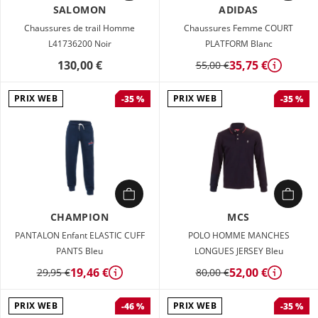
SALOMON
ADIDAS
Chaussures de trail Homme
Chaussures Femme COURT
L41736200 Noir
PLATFORM Blanc
130,00 €
35,75 €
55,00 €
Détails
PRIX WEB
PRIX WEB
-35 %
-35 %
CHAMPION
MCS
PANTALON Enfant ELASTIC CUFF
POLO HOMME MANCHES
PANTS Bleu
LONGUES JERSEY Bleu
19,46 €
52,00 €
29,95 €
80,00 €
Détails
Détails
PRIX WEB
PRIX WEB
-46 %
-35 %