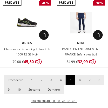
PRIX WEB
PRIX WEB
-35 %
-40 %
ASICS
NIKE
Chaussures de running Enfant GT-
PANTALON ENTRAINEMENT
1000 12 GS Noir
FRANCE Enfant plus âgé
45,50 €
32,99 €
70,00 €
54,99 €
Détails
Détails
Précédente
1
2
3
4
5
6
7
8
9
10
Suivante
Dernière
10+
20+
30+
40+
50+
60+
70+
80+
90+