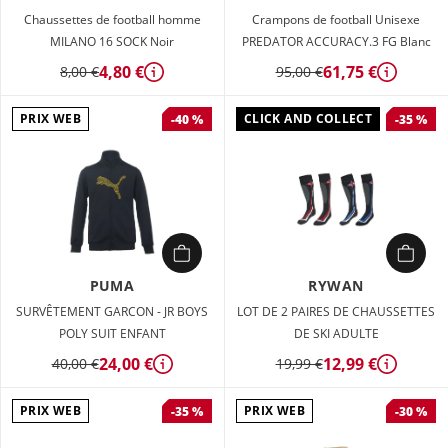
Chaussettes de football homme
Crampons de football Unisexe
MILANO 16 SOCK Noir
PREDATOR ACCURACY.3 FG Blanc
4,80 €
61,75 €
8,00 €
95,00 €
Détails
Détails
PRIX WEB
CLICK AND COLLECT
-40 %
-35 %
PUMA
RYWAN
SURVÊTEMENT GARCON - JR BOYS
LOT DE 2 PAIRES DE CHAUSSETTES
POLY SUIT ENFANT
DE SKI ADULTE
24,00 €
12,99 €
40,00 €
19,99 €
Détails
Détails
PRIX WEB
PRIX WEB
-35 %
-30 %