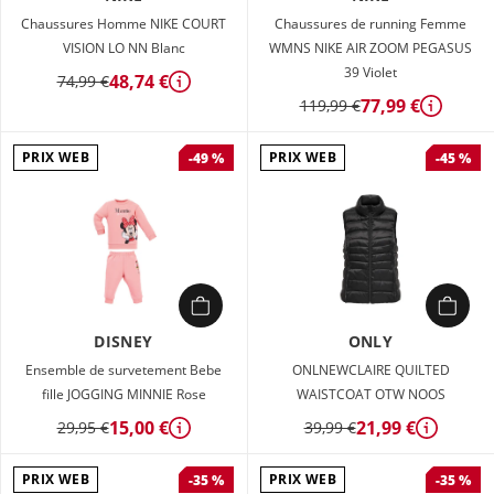
Chaussures Homme NIKE COURT
Chaussures de running Femme
VISION LO NN Blanc
WMNS NIKE AIR ZOOM PEGASUS
39 Violet
48,74 €
74,99 €
Détails
77,99 €
119,99 €
Détails
PRIX WEB
PRIX WEB
-49 %
-45 %
DISNEY
ONLY
Ensemble de survetement Bebe
ONLNEWCLAIRE QUILTED
fille JOGGING MINNIE Rose
WAISTCOAT OTW NOOS
15,00 €
21,99 €
29,95 €
39,99 €
Détails
Détails
PRIX WEB
PRIX WEB
-35 %
-35 %