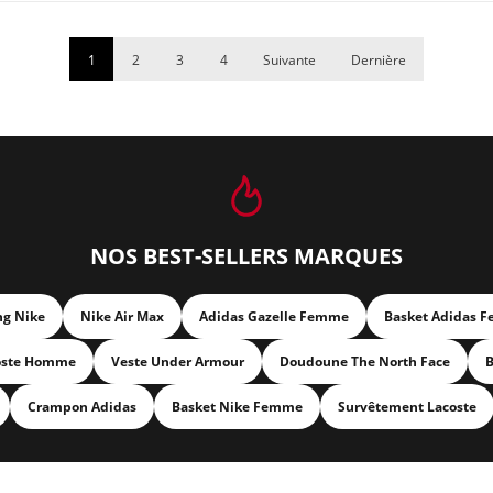
1
2
3
4
Suivante
Dernière
NOS BEST-SELLERS MARQUES
ng Nike
Nike Air Max
Adidas Gazelle Femme
Basket Adidas 
oste Homme
Veste Under Armour
Doudoune The North Face
B
Crampon Adidas
Basket Nike Femme
Survêtement Lacoste