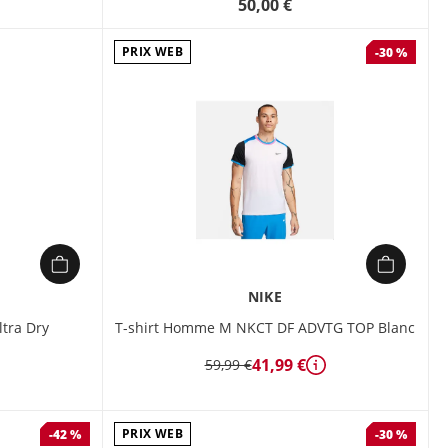
50,00 €
PRIX WEB
-30 %
NIKE
tra Dry
T-shirt Homme M NKCT DF ADVTG TOP Blanc
41,99 €
59,99 €
Détails
PRIX WEB
-42 %
-30 %