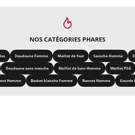
NOS CATÉGORIES PHARES
dos
Doudoune Femme
Maillot de foot
Sacoche Homme
D
Doudoune sans manche
Maillot de bain Homme
Maillot PSG
ment Homme
Basket blanche Femme
Bonnet Homme
Gourde 