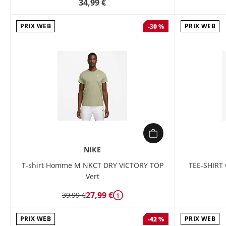
34,99 €
PRIX WEB
PRIX WEB
-30 %
NIKE
T-shirt Homme M NKCT DRY VICTORY TOP
TEE-SHIR
Vert
27,99 €
39,99 €
Détails
PRIX WEB
PRIX WEB
-42 %