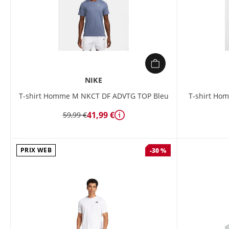
NIKE
T-shirt Homme M NKCT DF ADVTG TOP Bleu
T-shirt Ho
41,99 €
59,99 €
Détails
PRIX WEB
-30 %