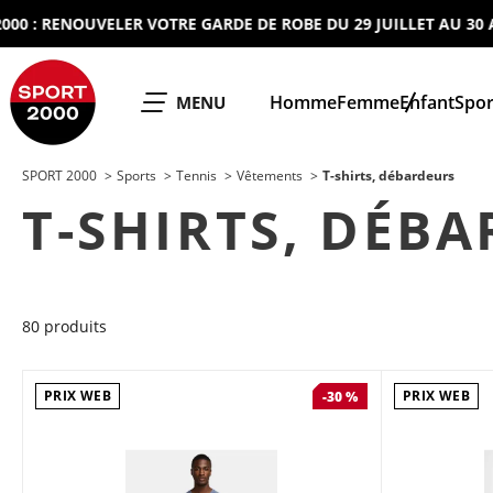
 RENOUVELER VOTRE GARDE DE ROBE DU 29 JUILLET AU 30 AOUT 
SPORT 2000
Homme
Femme
Enfant
Spor
OUVRIR LE
MENU
SPORT 2000
Sports
Tennis
Vêtements
T-shirts, débardeurs
T-SHIRTS, DÉB
80 produits
PRIX WEB
PRIX WEB
-30 %