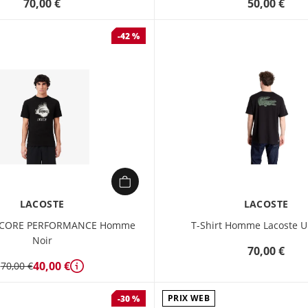
70,00 €
50,00 €
-42 %
LACOSTE
LACOSTE
T CORE PERFORMANCE Homme
T-Shirt Homme Lacoste Ul
Noir
70,00 €
40,00 €
70,00 €
Détails
PRIX WEB
-30 %