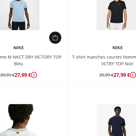
NIKE
NIKE
mme M NKCT DRY VICTORY TOP
T-shirt manches courtes Hom
Bleu
VCTRY TOP Noir
27,99 €
27,99 €
39,99 €
39,99 €
Détails
D