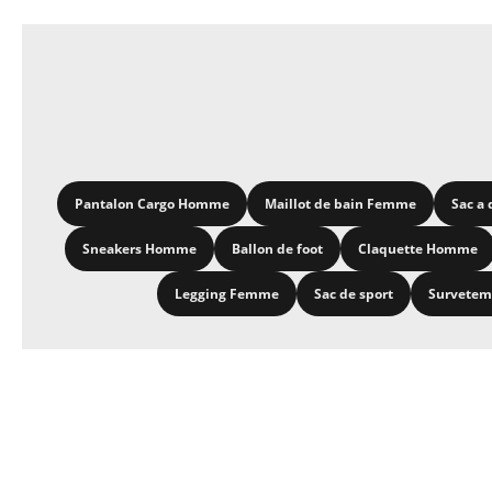
Pantalon Cargo Homme
Maillot de bain Femme
Sac a 
Sneakers Homme
Ballon de foot
Claquette Homme
Legging Femme
Sac de sport
Survete