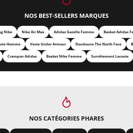
NOS BEST-SELLERS MARQUES
ng Nike
Nike Air Max
Adidas Gazelle Femme
Basket Adidas 
oste Homme
Veste Under Armour
Doudoune The North Face
B
Crampon Adidas
Basket Nike Femme
Survêtement Lacoste
NOS CATÉGORIES PHARES