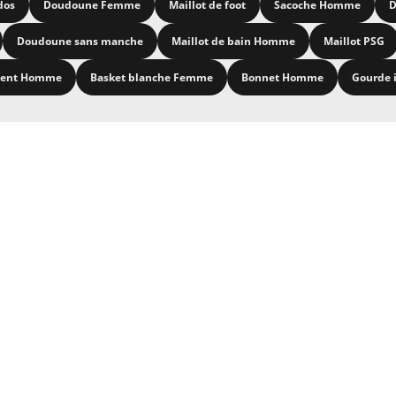
dos
Doudoune Femme
Maillot de foot
Sacoche Homme
D
Doudoune sans manche
Maillot de bain Homme
Maillot PSG
ment Homme
Basket blanche Femme
Bonnet Homme
Gourde 