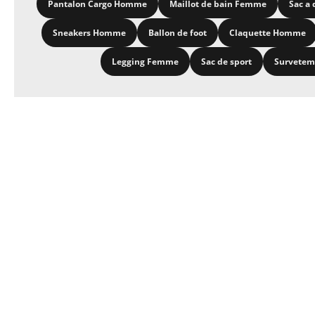
Pantalon Cargo Homme
Maillot de bain Femme
Sac a 
Sneakers Homme
Ballon de foot
Claquette Homme
Legging Femme
Sac de sport
Survete