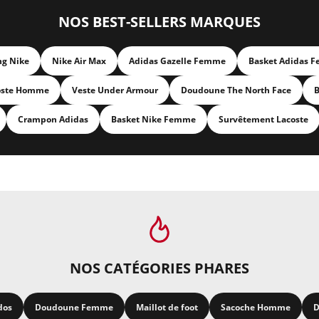
NOS BEST-SELLERS MARQUES
ng Nike
Nike Air Max
Adidas Gazelle Femme
Basket Adidas 
oste Homme
Veste Under Armour
Doudoune The North Face
B
Crampon Adidas
Basket Nike Femme
Survêtement Lacoste
NOS CATÉGORIES PHARES
dos
Doudoune Femme
Maillot de foot
Sacoche Homme
D