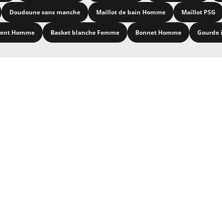
Doudoune sans manche
Maillot de bain Homme
Maillot PSG
ment Homme
Basket blanche Femme
Bonnet Homme
Gourde 