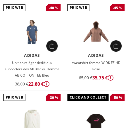
PRIX WEB
PRIX WEB
-40 %
-45 %
ADIDAS
ADIDAS
Un t-shirt léger dédié aux
sweatshirt femme W DK FZ HD
supporters des All Blacks. Homme
Rose
AB COTTON TEE Bleu
35,75 €
65,00 €
Détails
22,80 €
38,00 €
Détails
PRIX WEB
CLICK AND COLLECT
-30 %
-50 %