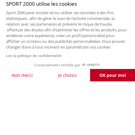
SPORT 2000 utilise les cookies
Sport 2000 peut stocker et/ou utiliser ses données à des fins
statistiques, afin de gérer le suivi de l’activité commerciale, la
relation avec ses partenaires et prévenir le risque de fraude,
effectuer des études afin d’optimiser les offres et les produits, pour
améliorer votre expérience, créer un profil personnalisé pour
afficher un contenu ou des publicités personnalisées. Vous pouvez
changer d’avis à tout moment en paramétrant vos cookies
Lire la politique de confidentialité
Consentements certifiés par
FILTRER / TRIER
Non merci
Je choisis
OK pour moi
Axeptio consent
Plateforme de Gestion du Consentement : Personnalisez vos O
Notre plateforme vous permet d'adapter et de gérer vos paramètr
LIVRAISON OFFERTE DÈS 50 €
RETOURS
À VOTRE
POUR LES CLIENTS FIDÉLITÉ
GRATUITS
ÉCOUTE
PAIEMENT
LA CARTE
SÉCURISÉ
FIDÉLITÉ