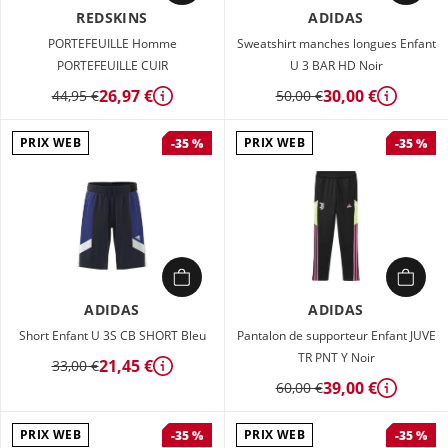
REDSKINS
ADIDAS
PORTEFEUILLE Homme
Sweatshirt manches longues Enfant
PORTEFEUILLE CUIR
U 3 BAR HD Noir
26,97 €
30,00 €
44,95 €
50,00 €
Détails
Détails
PRIX WEB
PRIX WEB
-35 %
-35 %
ADIDAS
ADIDAS
Short Enfant U 3S CB SHORT Bleu
Pantalon de supporteur Enfant JUVE
TR PNT Y Noir
21,45 €
33,00 €
Détails
39,00 €
60,00 €
Détails
PRIX WEB
PRIX WEB
-35 %
-35 %