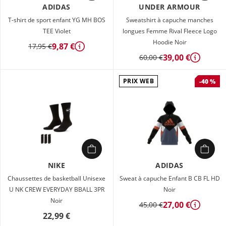
ADIDAS
UNDER ARMOUR
T-shirt de sport enfant YG MH BOS
Sweatshirt à capuche manches
TEE Violet
longues Femme Rival Fleece Logo
Hoodie Noir
9,87 €
17,95 €
Détails
39,00 €
60,00 €
Détails
PRIX WEB
-40 %
NIKE
ADIDAS
Chaussettes de basketball Unisexe
Sweat à capuche Enfant B CB FL HD
U NK CREW EVERYDAY BBALL 3PR
Noir
Noir
27,00 €
45,00 €
Détails
22,99 €