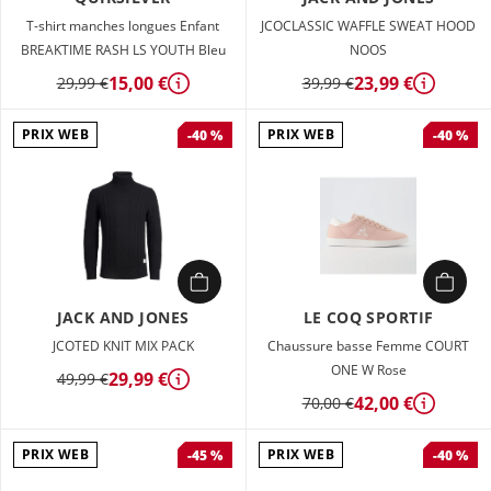
T-shirt manches longues Enfant
JCOCLASSIC WAFFLE SWEAT HOOD
BREAKTIME RASH LS YOUTH Bleu
NOOS
15,00 €
23,99 €
29,99 €
39,99 €
Détails
Détails
PRIX WEB
PRIX WEB
-40 %
-40 %
JACK AND JONES
LE COQ SPORTIF
JCOTED KNIT MIX PACK
Chaussure basse Femme COURT
ONE W Rose
29,99 €
49,99 €
Détails
42,00 €
70,00 €
Détails
PRIX WEB
PRIX WEB
-45 %
-40 %