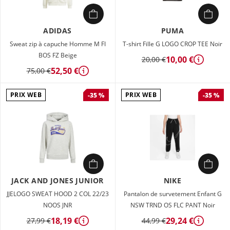
ADIDAS
PUMA
Sweat zip à capuche Homme M FI
T-shirt Fille G LOGO CROP TEE Noir
BOS FZ Beige
10,00 €
20,00 €
Détails
52,50 €
75,00 €
Détails
PRIX WEB
PRIX WEB
-35 %
-35 %
JACK AND JONES JUNIOR
NIKE
JJELOGO SWEAT HOOD 2 COL 22/23
Pantalon de survetement Enfant G
NOOS JNR
NSW TRND OS FLC PANT Noir
18,19 €
29,24 €
27,99 €
44,99 €
Détails
Détails