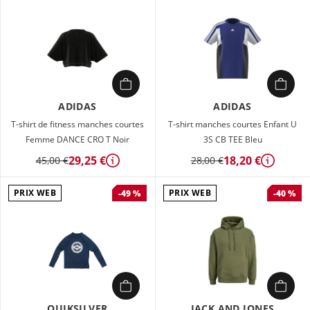
ADIDAS
ADIDAS
T-shirt de fitness manches courtes
T-shirt manches courtes Enfant U
Femme DANCE CRO T Noir
3S CB TEE Bleu
29,25 €
18,20 €
45,00 €
28,00 €
Détails
Détails
PRIX WEB
PRIX WEB
-49 %
-40 %
QUIKSILVER
JACK AND JONES