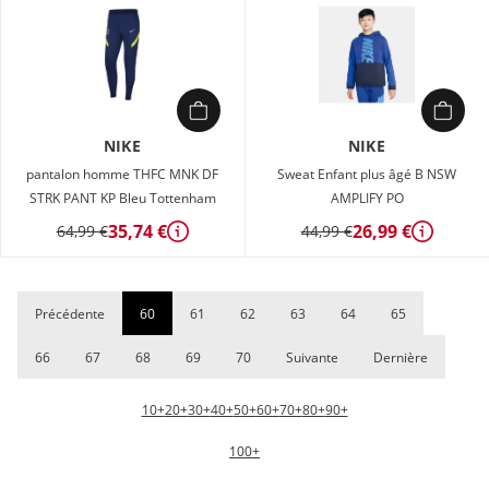
NIKE
NIKE
pantalon homme THFC MNK DF
Sweat Enfant plus âgé B NSW
STRK PANT KP Bleu Tottenham
AMPLIFY PO
35,74 €
26,99 €
64,99 €
44,99 €
Détails
Détails
Précédente
60
61
62
63
64
65
66
67
68
69
70
Suivante
Dernière
10+
20+
30+
40+
50+
60+
70+
80+
90+
100+