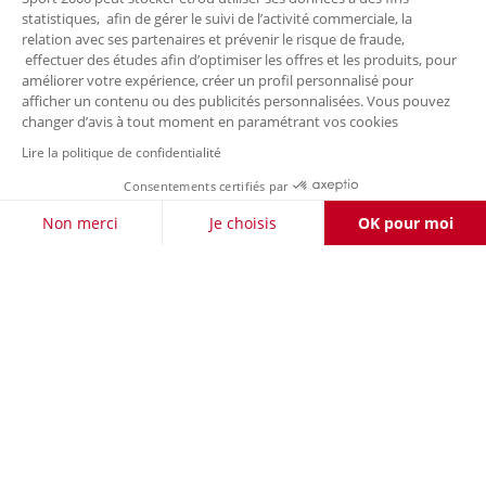
statistiques, afin de gérer le suivi de l’activité commerciale, la
relation avec ses partenaires et prévenir le risque de fraude,
effectuer des études afin d’optimiser les offres et les produits, pour
améliorer votre expérience, créer un profil personnalisé pour
afficher un contenu ou des publicités personnalisées. Vous pouvez
changer d’avis à tout moment en paramétrant vos cookies
Lire la politique de confidentialité
Consentements certifiés par
FILTRER / TRIER
Non merci
Je choisis
OK pour moi
Axeptio consent
Plateforme de Gestion du Consentement : Personnalisez vos O
Notre plateforme vous permet d'adapter et de gérer vos paramètr
LIVRAISON OFFERTE DÈS 50 €
RETOURS
À VOTRE
POUR LES CLIENTS FIDÉLITÉ
GRATUITS
ÉCOUTE
PAIEMENT
LA CARTE
SÉCURISÉ
FIDÉLITÉ