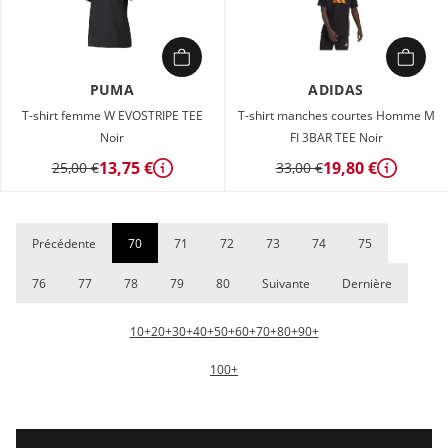
PUMA
ADIDAS
T-shirt femme W EVOSTRIPE TEE
T-shirt manches courtes Homme M
Noir
FI 3BAR TEE Noir
13,75 €
19,80 €
25,00 €
33,00 €
Détails
Détails
Précédente
70
71
72
73
74
75
76
77
78
79
80
Suivante
Dernière
10+
20+
30+
40+
50+
60+
70+
80+
90+
100+