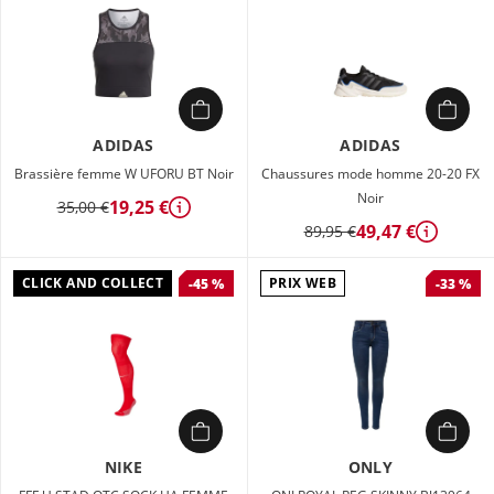
ADIDAS
ADIDAS
Brassière femme W UFORU BT Noir
Chaussures mode homme 20-20 FX
Noir
19,25 €
35,00 €
Détails
49,47 €
89,95 €
Détails
CLICK AND COLLECT
PRIX WEB
-45 %
-33 %
NIKE
ONLY