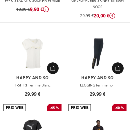
FFF U STAD OTC SOCK HA FEMME
ONLROYAL REG SKINNY BJ13964
NOOS
9,90 €
18,00 €
Détails
20,00 €
29,99 €
Détails
HAPPY AND SO
HAPPY AND SO
T-SHIRT Femme Blanc
LEGGING femme noir
29,99 €
29,99 €
PRIX WEB
PRIX WEB
-45 %
-40 %