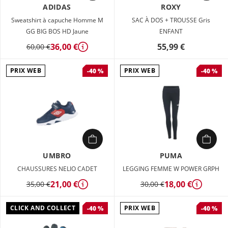
ADIDAS
ROXY
Sweatshirt à capuche Homme M
SAC À DOS + TROUSSE Gris
GG BIG BOS HD Jaune
ENFANT
36,00 €
55,99 €
60,00 €
Détails
PRIX WEB
PRIX WEB
-40 %
-40 %
UMBRO
PUMA
CHAUSSURES NELIO CADET
LEGGING FEMME W POWER GRPH
21,00 €
18,00 €
35,00 €
30,00 €
Détails
Détails
CLICK AND COLLECT
PRIX WEB
-40 %
-40 %