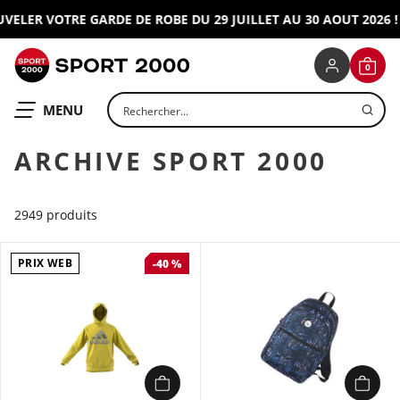
LER VOTRE GARDE DE ROBE DU 29 JUILLET AU 30 AOUT 2026 !
J'
SPORT 2000
0
CONNEXION
PANIE
Rechercher un produit
OUVRIR LE
MENU
ARCHIVE SPORT 2000
2949 produits
PRIX WEB
-40 %