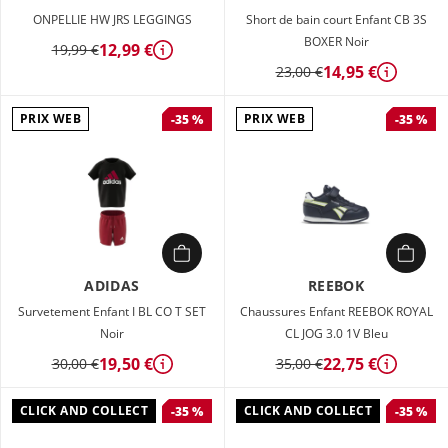
ONPELLIE HW JRS LEGGINGS
Short de bain court Enfant CB 3S
BOXER Noir
12,99 €
19,99 €
Détails
14,95 €
23,00 €
Détails
PRIX WEB
PRIX WEB
-35 %
-35 %
ADIDAS
REEBOK
Survetement Enfant I BL CO T SET
Chaussures Enfant REEBOK ROYAL
Noir
CL JOG 3.0 1V Bleu
19,50 €
22,75 €
30,00 €
35,00 €
Détails
Détails
CLICK AND COLLECT
CLICK AND COLLECT
-35 %
-35 %