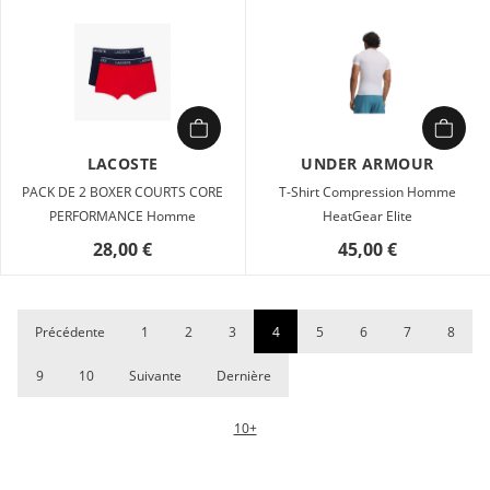
LACOSTE
UNDER ARMOUR
PACK DE 2 BOXER COURTS CORE
T-Shirt Compression Homme
PERFORMANCE Homme
HeatGear Elite
28,00 €
45,00 €
Précédente
1
2
3
4
5
6
7
8
9
10
Suivante
Dernière
10+