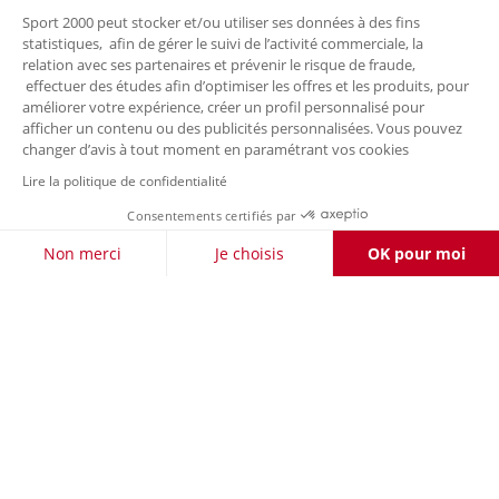
Sport 2000 peut stocker et/ou utiliser ses données à des fins
statistiques, afin de gérer le suivi de l’activité commerciale, la
relation avec ses partenaires et prévenir le risque de fraude,
effectuer des études afin d’optimiser les offres et les produits, pour
améliorer votre expérience, créer un profil personnalisé pour
afficher un contenu ou des publicités personnalisées. Vous pouvez
changer d’avis à tout moment en paramétrant vos cookies
Lire la politique de confidentialité
Consentements certifiés par
FILTRER / TRIER
Non merci
Je choisis
OK pour moi
Axeptio consent
Plateforme de Gestion du Consentement : Personnalisez vos O
Notre plateforme vous permet d'adapter et de gérer vos paramètr
LIVRAISON OFFERTE DÈS 50 €
RETOURS
À VOTRE
POUR LES CLIENTS FIDÉLITÉ
GRATUITS
ÉCOUTE
PAIEMENT
LA CARTE
SÉCURISÉ
FIDÉLITÉ