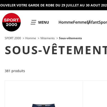
LER VOTRE GARDE DE ROBE DU 29 JUILLET AU 30 AOUT 2026 !
J'
SPORT 2000
Homme
Femme
Enfant
Spor
OUVRIR LE
MENU
SPORT 2000
Homme
Vêtements
Sous-vêtements
SOUS-VÊTEMEN
381 produits