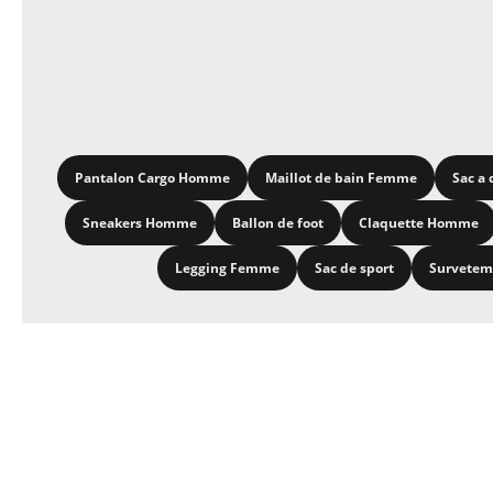
Pantalon Cargo Homme
Maillot de bain Femme
Sac a 
Sneakers Homme
Ballon de foot
Claquette Homme
Legging Femme
Sac de sport
Survete