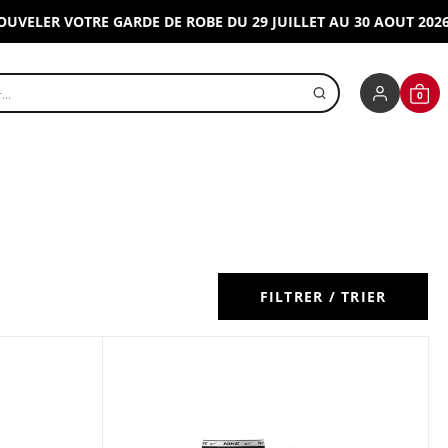
ER VOTRE GARDE DE ROBE DU 29 JUILLET AU 30 AOUT 2026 !
J'E
r un produit
0
CONNEXIO
PANI
FILTRER / TRIER