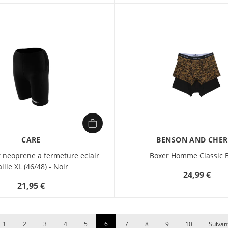
CARE
BENSON AND CHER
 neoprene a fermeture eclair
Boxer Homme Classic 
aille XL (46/48) - Noir
24,99 €
21,95 €
1
2
3
4
5
6
7
8
9
10
Suivan