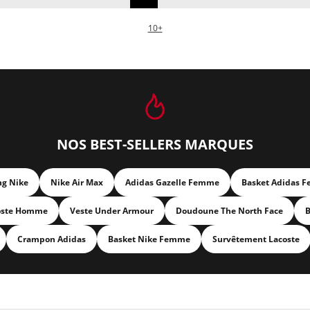
10+
NOS BEST-SELLERS MARQUES
ng Nike
Nike Air Max
Adidas Gazelle Femme
Basket Adidas 
oste Homme
Veste Under Armour
Doudoune The North Face
B
Crampon Adidas
Basket Nike Femme
Survêtement Lacoste