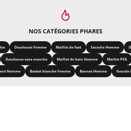
NOS CATÉGORIES PHARES
dos
Doudoune Femme
Maillot de foot
Sacoche Homme
D
Doudoune sans manche
Maillot de bain Homme
Maillot PSG
ment Homme
Basket blanche Femme
Bonnet Homme
Gourde 