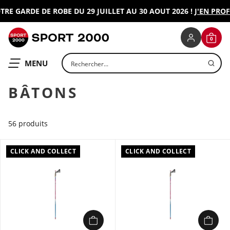
 GARDE DE ROBE DU 29 JUILLET AU 30 AOUT 2026 !
J'EN PROFIT
SPORT 2000
0
CONNEXION
PANIE
Rechercher un produit
OUVRIR LE
MENU
BÂTONS
56 produits
CLICK AND COLLECT
CLICK AND COLLECT