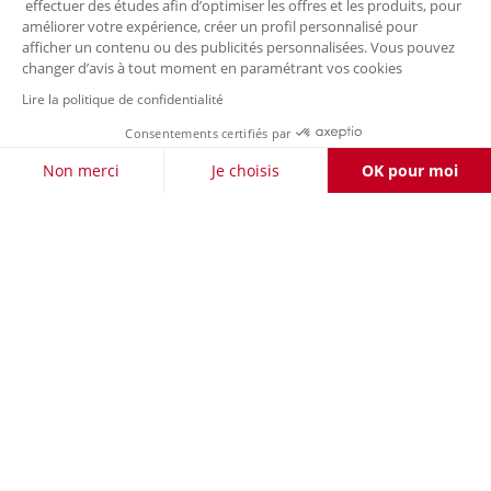
effectuer des études afin d’optimiser les offres et les produits, pour
améliorer votre expérience, créer un profil personnalisé pour
afficher un contenu ou des publicités personnalisées. Vous pouvez
changer d’avis à tout moment en paramétrant vos cookies
Lire la politique de confidentialité
Consentements certifiés par
FILTRER / TRIER
Non merci
Je choisis
OK pour moi
Axeptio consent
Plateforme de Gestion du Consentement : Personnalisez vos O
Notre plateforme vous permet d'adapter et de gérer vos paramètr
LIVRAISON OFFERTE DÈS 50 €
RETOURS
À VOTRE
POUR LES CLIENTS FIDÉLITÉ
GRATUITS
ÉCOUTE
PAIEMENT
LA CARTE
SÉCURISÉ
FIDÉLITÉ
Nos enseignes