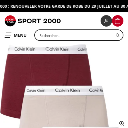
0 : RENOUVELER VOTRE GARDE DE ROBE DU 29 JUILLET AU 30 AO
SPORT 2000
PANIE
Rechercher un produit
OUVRIR LE
MENU
ap