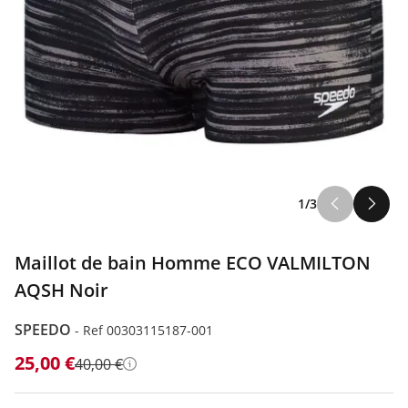
1/3
Maillot de bain Homme ECO VALMILTON
AQSH Noir
SPEEDO
-
Ref 00303115187-001
25,00 €
40,00 €
Détails