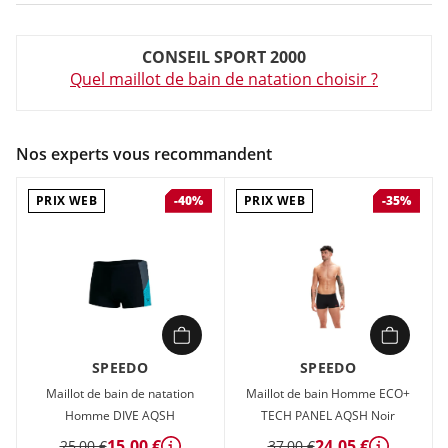
Couleur :
Noir
CONSEIL SPORT 2000
Composition :
80% POLYAMIDE RECYCLE, 20% ELASTHANNE
Quel maillot de bain de natation choisir ?
Maillot de bain Homme Speedo ECO VALMILTON AQSH Noir
en vente à prix attractif chez Sport 2000
Nos experts vous recommandent
PRIX WEB
PRIX WEB
-40%
-35%
SPEEDO
SPEEDO
Maillot de bain de natation
Maillot de bain Homme ECO+
Homme DIVE AQSH
TECH PANEL AQSH Noir
15,00 €
24,05 €
25,00 €
37,00 €