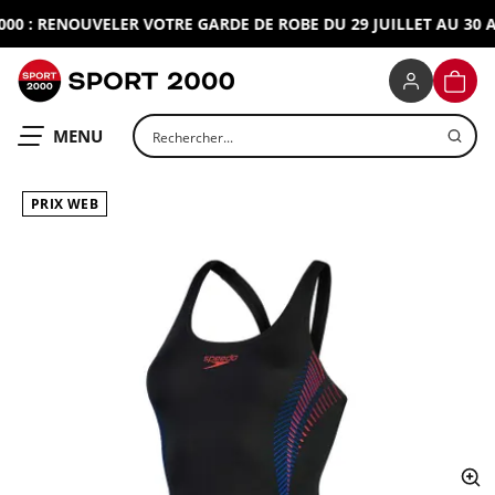
0 : RENOUVELER VOTRE GARDE DE ROBE DU 29 JUILLET AU 30 AO
SPORT 2000
PANIE
Rechercher un produit
OUVRIR LE
MENU
PRIX WEB
ap