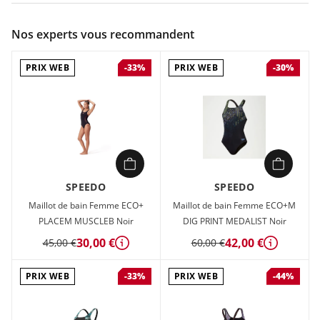
Couleur :
Noir
Nos experts vous recommandent
Composition :
ECO ENDURANCE +53% POLYESTER RECYCLE,
47% PBT
PRIX WEB
PRIX WEB
-33%
-30%
Maillot de bain Femme Speedo ECO+ PLACEM MUSCLEB Noir
en vente à prix attractif chez Sport 2000
SPEEDO
SPEEDO
Maillot de bain Femme ECO+
Maillot de bain Femme ECO+M
PLACEM MUSCLEB Noir
DIG PRINT MEDALIST Noir
30,00 €
42,00 €
45,00 €
60,00 €
Détails
Détails
PRIX WEB
PRIX WEB
-33%
-44%