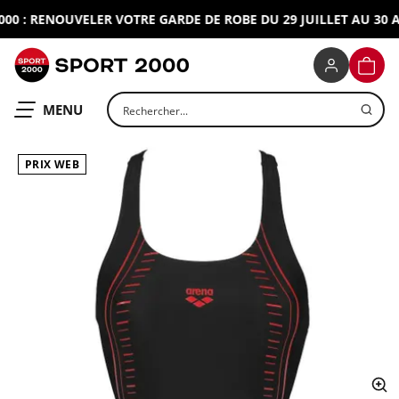
0 : RENOUVELER VOTRE GARDE DE ROBE DU 29 JUILLET AU 30 AO
SPORT 2000
PANIE
Rechercher un produit
OUVRIR LE
MENU
PRIX WEB
ap