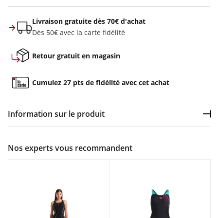
Livraison gratuite dès 70€ d'achat
Dès 50€ avec la carte fidélité
Retour gratuit en magasin
Cumulez 27 pts de fidélité avec cet achat
Information sur le produit
Dép
Couleur :
Noir
Nos experts vous recommandent
Composition :
80 % POLYAMIDE 20 % ELASTHANNE
Maillot de piscine Femme Arena W GLITZY V BACK ONE PIECE
Noir en vente à prix attractif chez Sport 2000