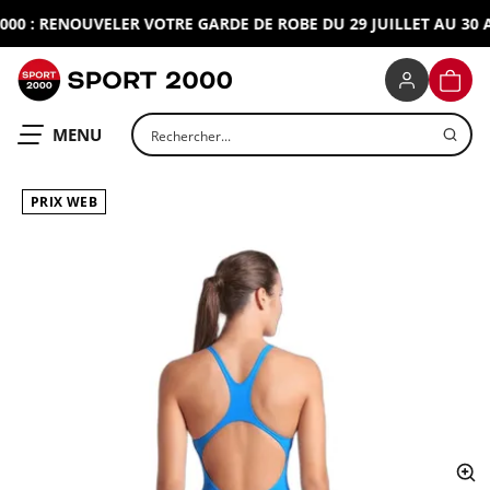
0 : RENOUVELER VOTRE GARDE DE ROBE DU 29 JUILLET AU 30 AO
SPORT 2000
PANIE
Rechercher un produit
OUVRIR LE
MENU
PRIX WEB
ap