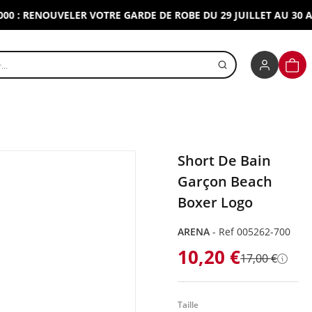
 RENOUVELER VOTRE GARDE DE ROBE DU 29 JUILLET AU 30 AOUT 
r un produit
PANI
Short De Bain
Garçon Beach
Boxer Logo
ARENA
-
Ref 005262-700
10,20 €
17,00 €
Détai
Taille