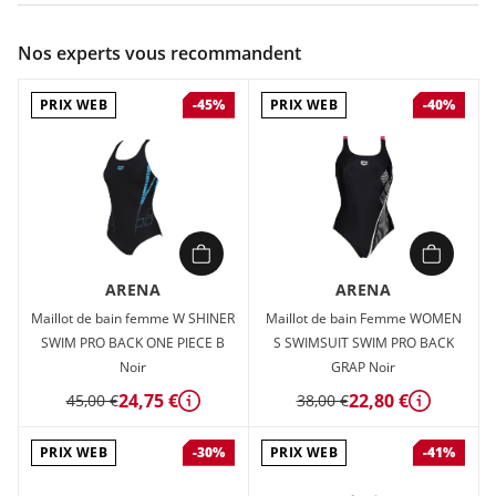
Couleur :
Noir
Nos experts vous recommandent
Composition :
82% POLYESTER RECYCLE, 18% ELASTHANNE
PRIX WEB
PRIX WEB
-45%
-40%
Maillot de bain Femme Arena WOMEN S SWIM PRO BACK
GRAPHIC Noir en vente à prix attractif chez Sport 2000
ARENA
ARENA
Maillot de bain femme W SHINER
Maillot de bain Femme WOMEN
SWIM PRO BACK ONE PIECE B
S SWIMSUIT SWIM PRO BACK
Noir
GRAP Noir
24,75 €
22,80 €
45,00 €
38,00 €
Détails
Détails
PRIX WEB
PRIX WEB
-30%
-41%