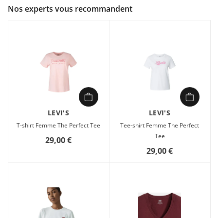
Couleur :
Violet
Nos experts vous recommandent
Composition :
100% coton
Vous cherchez un t-shirt qui allie confort et style intemporel
pour vos journées décontractées ? Le GR Favorite Tee de
Levi's est conçu pour vous accompagner partout, sans jamais
sacrifier l'élégance.
En coton 100%, il épouse vos mouvements avec légèreté tout
en restant doux contre la peau. Sa coupe régulière offre un
ajustement naturel, ni trop serré, ni trop large, pour un look
équilibré.
LEVI'S
LEVI'S
Avec son motif graphique vintage – un aigle en strass,
T-shirt Femme The Perfect Tee
Tee-shirt Femme The Perfect
l'inscription 'Quality Clothing' et l'année 1853 – il apporte une
Tee
29,00 €
touche rétro qui rappelle l'authenticité de la marque. Parfait
pour les journées ensoleillées ou les sorties entre amis.
29,00 €