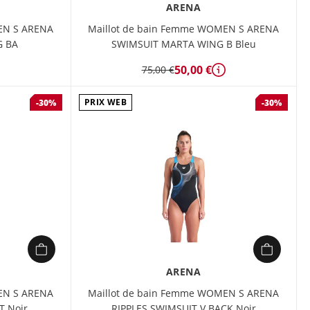
ARENA
EN S ARENA
Maillot de bain Femme WOMEN S ARENA
G BA
SWIMSUIT MARTA WING B Bleu
50,00 €
75,00 €
étails
Détails
PRIX WEB
-30%
-30%
ARENA
EN S ARENA
Maillot de bain Femme WOMEN S ARENA
T Noir
RIPPLES SWIMSUIT V BACK Noir