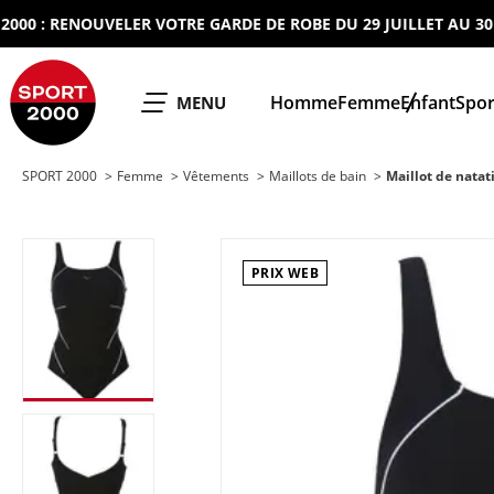
 : RENOUVELER VOTRE GARDE DE ROBE DU 29 JUILLET AU 30 AOU
SPORT 2000
Homme
Femme
Enfant
Spor
OUVRIR LE
MENU
SPORT 2000
Femme
Vêtements
Maillots de bain
Maillot de nata
PRIX WEB