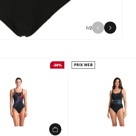
1/2
PRIX WEB
-36%