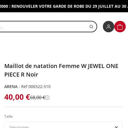
: RENOUVELER VOTRE GARDE DE ROBE DU 29 JUILLET AU 30 AOUT
r un produit
PANI
Maillot de natation Femme W JEWEL ONE
PIECE R Noir
ARENA
-
Ref 006522-510
40,00 €
68,00 €
Détails
Taille