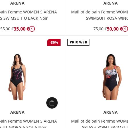
ARENA
ARENA
e bain Femme WOMEN S ARENA
Maillot de bain Femme WOM
ES SWIMSUIT U BACK Noir
SWIMSUIT ROSA WIN
35,00 €
50,00 €
55,00 €
75,00 €
Détails
D
PRIX WEB
-30%
ARENA
ARENA
e bain Femme WOMEN S ARENA
Maillot de bain Femme WOM
UIT GIORGIA SQUA Noir
SPLASH POINT SWIMSUI