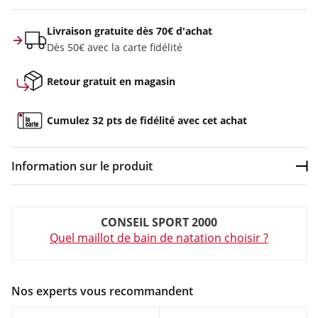
Livraison gratuite dès 70€ d'achat
Dès 50€ avec la carte fidélité
Retour gratuit en magasin
Cumulez 32 pts de fidélité avec cet achat
Information sur le produit
Dép
Couleur :
Noir
CONSEIL SPORT 2000
Composition :
100% polyester
Quel maillot de bain de natation choisir ?
Maillot de bain Femme Arena WOMEN S ARENA REFLECTING
SWIMSUIT S Noir en vente à prix attractif chez Sport 2000
Nos experts vous recommandent