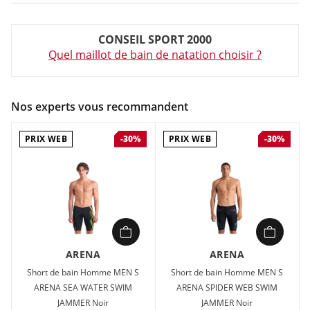
Couleur :
Noir
CONSEIL SPORT 2000
Composition :
82% POLYESTER , 18% ELASTANE
Quel maillot de bain de natation choisir ?
Short de bain Homme Arena MEN S SWIM MID JAMMER
GRAPHIC Noir en vente à prix attractif chez Sport 2000
Nos experts vous recommandent
PRIX WEB
PRIX WEB
-30%
-30%
ARENA
ARENA
Short de bain Homme MEN S
Short de bain Homme MEN S
ARENA SEA WATER SWIM
ARENA SPIDER WEB SWIM
JAMMER Noir
JAMMER Noir