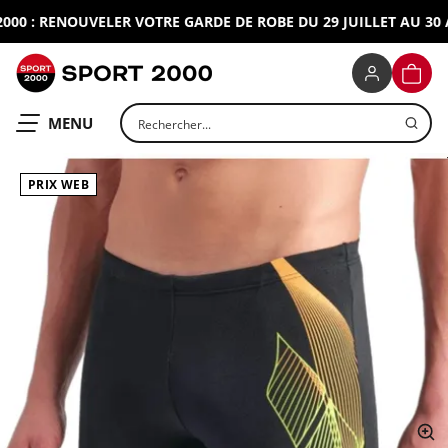
0 : RENOUVELER VOTRE GARDE DE ROBE DU 29 JUILLET AU 30 AO
SPORT 2000
PANIE
Rechercher un produit
OUVRIR LE
MENU
PRIX WEB
ap