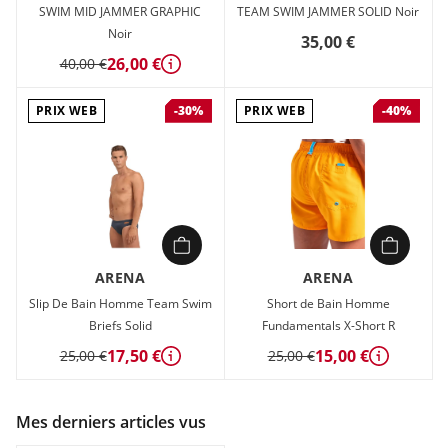
SWIM MID JAMMER GRAPHIC
TEAM SWIM JAMMER SOLID Noir
Noir
35,00 €
26,00 €
40,00 €
Détails
PRIX WEB
PRIX WEB
-30%
-40%
ARENA
ARENA
Slip De Bain Homme Team Swim
Short de Bain Homme
Briefs Solid
Fundamentals X-Short R
17,50 €
15,00 €
25,00 €
25,00 €
Détails
Détails
Mes derniers articles vus