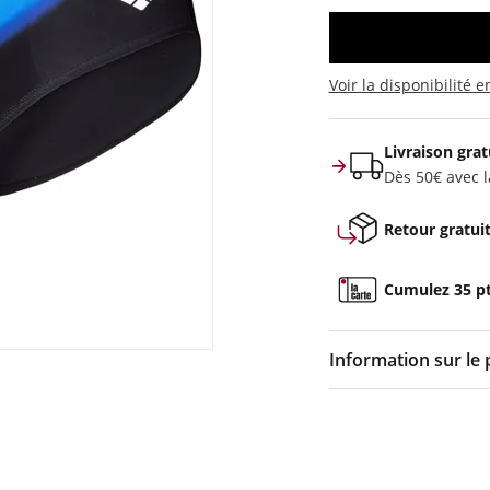
Voir la disponibilité 
Livraison grat
Dès 50€ avec la
Retour gratui
Cumulez 35 pts
Information sur le 
Couleur :
Noir
Composition :
80% po