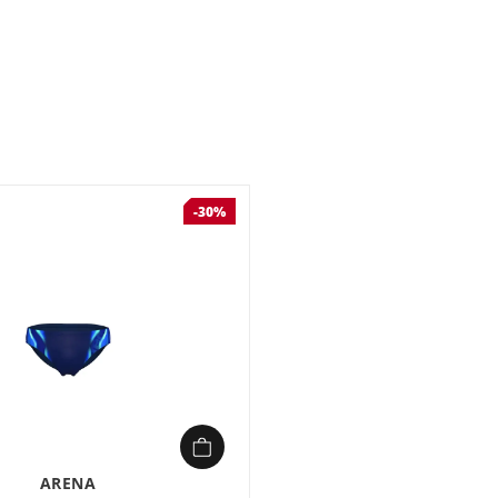
Quand vous enchaînez 
session en mer, vous
sans jamais vous gêne
s’adapte à chaque mou
confort naturel et une 
Conçu en polyamide re
protégeant votre peau
et sa doublure avant 
rapide vous évite les
-30%
Avec seulement 7 cm de
performances sans c
ARENA