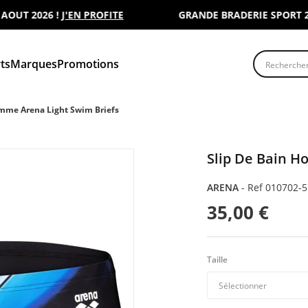
T 2026 !
J'EN PROFITE
GRANDE BRADERIE SPORT 2000 
Recherche
ts
Marques
Promotions
omme Arena Light Swim Briefs
Slip De Bain H
ARENA
-
Ref 010702-5
35,00 €
Taille