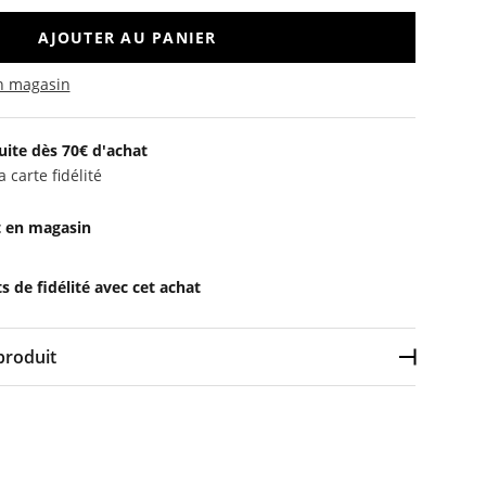
AJOUTER AU PANIER
en magasin
uite dès 70€ d'achat
 carte fidélité
t en magasin
 de fidélité avec cet achat
produit
Déplier l
lyamide, 20% élasthanne