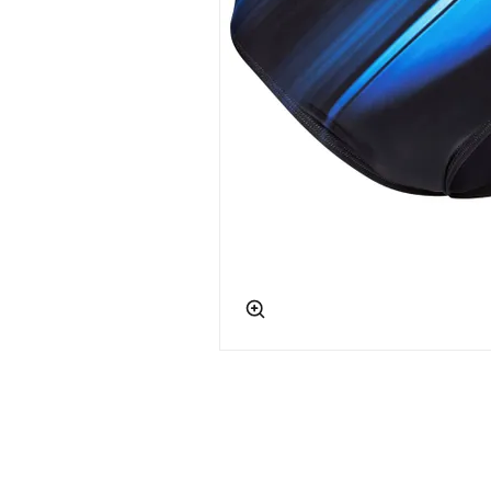
app.ui.shop.product.zoom