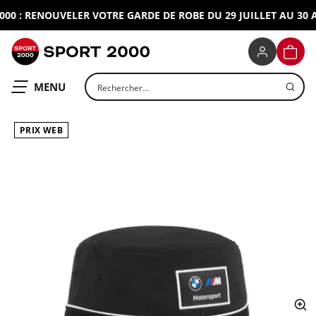
0 : RENOUVELER VOTRE GARDE DE ROBE DU 29 JUILLET AU 30 AO
SPORT 2000
PANIE
Rechercher un produit
OUVRIR LE
MENU
PRIX WEB
ap