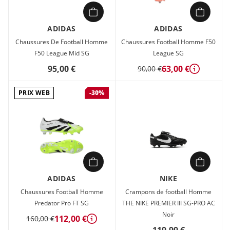
ADIDAS
ADIDAS
Chaussures De Football Homme
Chaussures Football Homme F50
F50 League Mid SG
League SG
95,00 €
63,00 €
90,00 €
Détails
PRIX WEB
-30%
ADIDAS
NIKE
Chaussures Football Homme
Crampons de football Homme
Predator Pro FT SG
THE NIKE PREMIER III SG-PRO AC
Noir
112,00 €
160,00 €
Détails
119,99 €