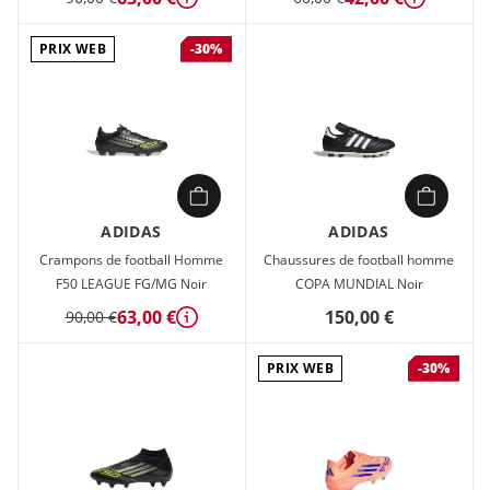
Détails
Détails
La semelle extérieure en TPU possède des crampons vissés
pour un grip exceptionnel sur terrains gras et très gras
PRIX WEB
-30%
naturels.
ADIDAS
ADIDAS
Crampons de football Homme
Chaussures de football homme
F50 LEAGUE FG/MG Noir
COPA MUNDIAL Noir
63,00 €
150,00 €
90,00 €
Détails
PRIX WEB
-30%